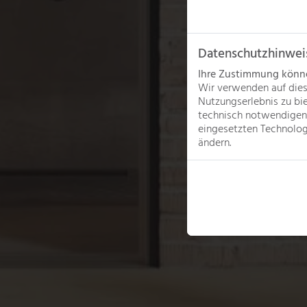
Datenschutzhinwei
Ihre Zustimmung können
Wir verwenden auf dies
Nutzungserlebnis zu bi
technisch notwendigen 
eingesetzten Technologi
ändern.