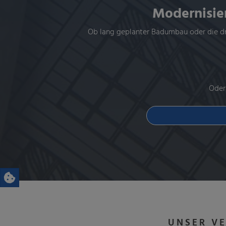
Modernisier
Ob lang geplanter
Badumbau
oder die d
O
der
UNSER V