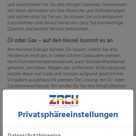
und koordinieren für Sie alle nötigen Gewerke. Gemeinsam
mit Ihnen definieren wir Ihre Wünsche und Anforderungen
und setzen alles für Sie um. So können Sie sich entspannt
zurücklehnen und darauf verlassen, dass Sie hochwertige
Qualität und besten Service bekommen.
Öl oder Gas – auf den Kessel kommt es an
Am meisten Energie können Sie sparen, indem Sie alte
Heizkessel ersetzen. In vielen älteren Gebäuden werden
noch Konstanttemperaturkessel, auch Standardheizkessel
genannt, betrieben. Wegen des schlechten Wirkungsgrads
kosten diese viel Geld und müssen aufgrund gesetzlicher
Vorgaben ausgetauscht werden. Die Lösung: ein Öl- oder
Gasbrennwertkessel. Wir prüfen für Sie Ihre Möglichkeiten
und beraten Sie bei einem Umstieg auf Gas auch zum
Thema Gasbrennwert-Heizung in Kombination mit einer
Solarthermie.
Privatsphäre­einstellungen
Datenschutzhinweise