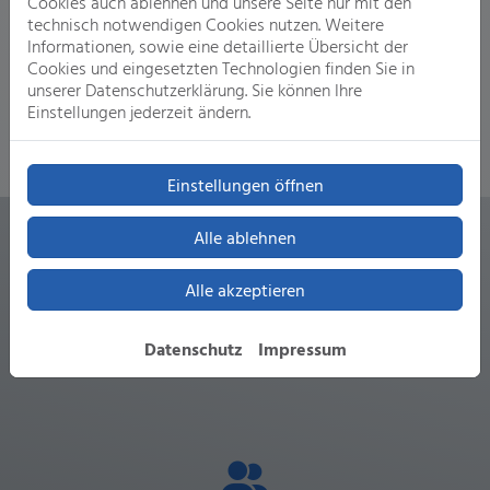
Cookies auch ablehnen und unsere Seite nur mit den
am besten geeignet ist. Bei der Installation übernehmen
technisch notwendigen Cookies nutzen. Weitere
wir zudem die Koordination anderer Gewerke und arbeiten
Informationen, sowie eine detaillierte Übersicht der
eng mit Partnerunternehmen und renommierten Marken
Cookies und eingesetzten Technologien finden Sie in
zusammen. So bekommen Sie höchste Qualität, sowohl bei
unserer Datenschutzerklärung. Sie können Ihre
der Arbeit als auch den Produkten.
Einstellungen jederzeit ändern.
Einstellungen öffnen
Alle ablehnen
Alle akzeptieren
Ihre Vorteile mit Zach GmbH
Datenschutz
Impressum