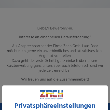
Liebe/r Bewerber/-in,
Interesse an einer neuen Herausforderung?
Als Ansprechpartner der Firma Zach GmbH aus Baar
möchte ich gerne ein unverbindliches und attraktives Job-
Angebot vorstellen.
Dazu geht der erste Schritt ganz einfach über unsere
Kurzbewerbung ganz unten, aber auch telefonisch sind wir
jederzeit erreichbar.
Wir freuen uns auf die Zusammenarbeit!
Privatsphäre­einstellungen